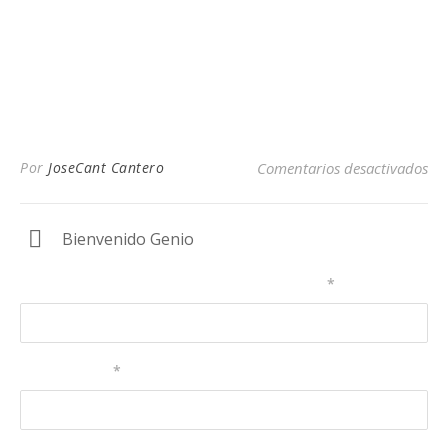
Por
JoseCant Cantero
Comentarios desactivados
Bienvenido Genio
Nombre de usuario o correo electrónico:
*
Contraseña
*