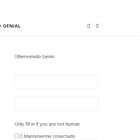
 GENIAL
Bienvenido Genio
Nombre de usuario o correo
electrónico:
*
Contraseña
*
Only fill in if you are not human
Mantenerme conectado